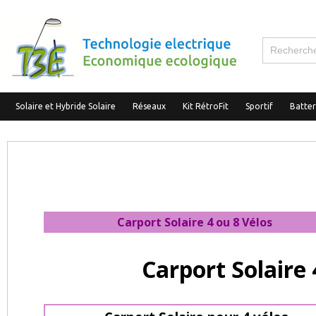
Solaire et Hybride Solaire
Réseaux
Kit RétroFit
Sportif
Batte
Carport Solaire 4 ou 8
Vélos
Carport Solaire