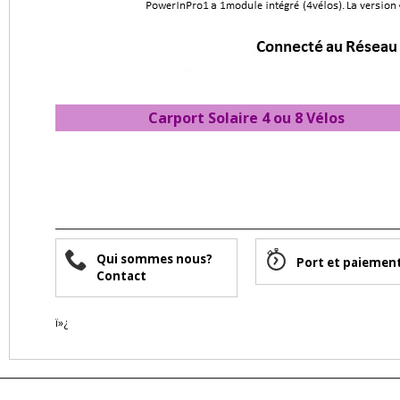
Carport Solaire 4 ou 8
Vélos
Qui sommes nous?
Port et paiemen
Contact
ï»¿