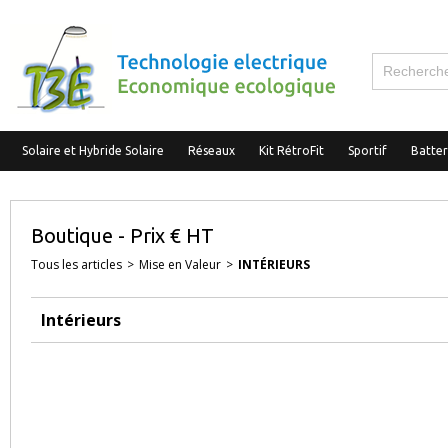
Solaire et Hybride Solaire
Réseaux
Kit RétroFit
Sportif
Batte
Boutique - Prix € HT
Tous les articles
>
Mise en Valeur
>
INTÉRIEURS
Intérieurs