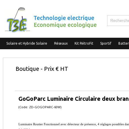
Solaire et Hybride Solaire
Réseaux
Kit RétroFit
Sportif
Batte
Boutique - Prix € HT
GoGoParc Luminaire Circulaire deux bra
(Code: ZD-GOGOPARC-60W)
Luminaire Routier Fonctionnel avec détecteur de présence, 4 réglages possibles da