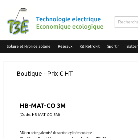
Solaire et Hybride Solaire
Réseaux
Kit RétroFit
Sportif
Batte
Boutique - Prix € HT
HB-MAT-CO 3M
(Code: HB-MAT-CO-3M)
Mât en acier galvanisé de section cylindroconique.