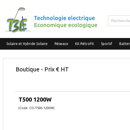
Solaire et Hybride Solaire
Réseaux
Kit RétroFit
Sportif
Batte
Boutique - Prix € HT
T500 1200W
(Code: CO-T500-1200W)