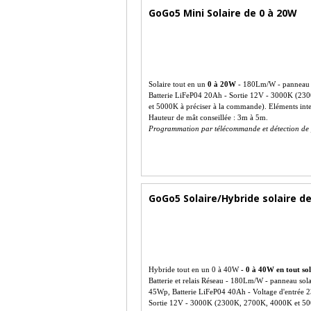
GoGo5 Mini Solaire de 0 à 20W
Solaire tout en un
0 à 20W
- 180Lm/W - panneau 
Batterie LiFeP04 20Ah - Sortie 12V - 3000K (2
et 5000K à préciser à la commande). Eléments int
Hauteur de mât conseillée : 3m à 5m.
Programmation par télécommande et détection de 
GoGo5 Solaire/Hybride solaire d
Hybride tout en un 0 à 40W
- 0 à 40W en tout so
Batterie et relais Réseau - 180Lm/W - panneau sola
45Wp, Batterie LiFeP04 40Ah - Voltage d'entrée 
Sortie 12V - 3000K (2300K, 2700K, 4000K et 5