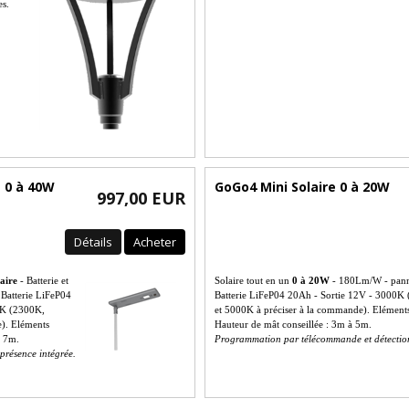
es.
e 0 à 40W
GoGo4 Mini Solaire 0 à 20W
997,00 EUR
Détails
Acheter
laire
- Batterie et
Solaire tout en un
0 à 20W
- 180Lm/W - pann
Batterie LiFeP04
Batterie LiFeP04 20Ah - Sortie 12V - 3000
0K (2300K,
et 5000K à préciser à la commande). Eléments
). Eléments
Hauteur de mât conseillée : 3m à 5m.
à 7m.
Programmation par télécommande et détection
présence intégrée.