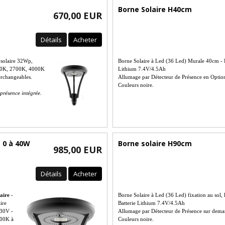
Borne Solaire H40cm
670,00 EUR
Détails
Acheter
solaire 32Wp,
Borne Solaire à Led (36 Led) Murale 40cm - P
300K, 2700K, 4000K
Lithium 7.4V/4.5Ah
erchangeables.
Allumage par Détecteur de Présence en Optio
Couleurs noire.
présence intégrée.
e 0 à 40W
Borne solaire H90cm
985,00 EUR
Détails
Acheter
laire
-
Borne Solaire à Led (36 Led) fixation au sol,
ire
Batterie Lithium 7.4V/4.5Ah
230V -
Allumage par Détecteur de Présence sur dem
000K à
Couleurs noire.