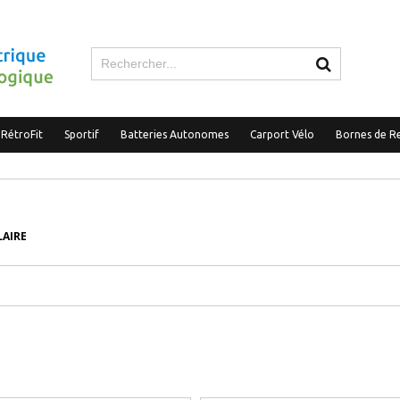
 RétroFit
Sportif
Batteries Autonomes
Carport Vélo
Bornes de R
LAIRE