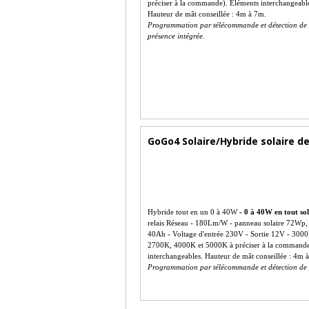
préciser à la commande). Eléments interchangeabl
Hauteur de mât conseillée : 4m à 7m.
Programmation par télécommande et détection de
présence intégrée.
GoGo4 Solaire/Hybride solaire d
Hybride tout en un 0 à 40W
- 0 à 40W en tout so
relais Réseau - 180Lm/W - panneau solaire 72Wp, 
40Ah - Voltage d'entrée 230V - Sortie 12V - 300
2700K, 4000K et 5000K à préciser à la commande
interchangeables. Hauteur de mât conseillée : 4m 
Programmation par télécommande et détection de 