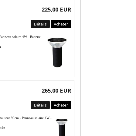
225,00 EUR
Détails
Acheter
anneau solaire 4W - Batterie
n
265,00 EUR
Détails
Acheter
 hauteur 90cm - Panneau solaire 4W -
ande