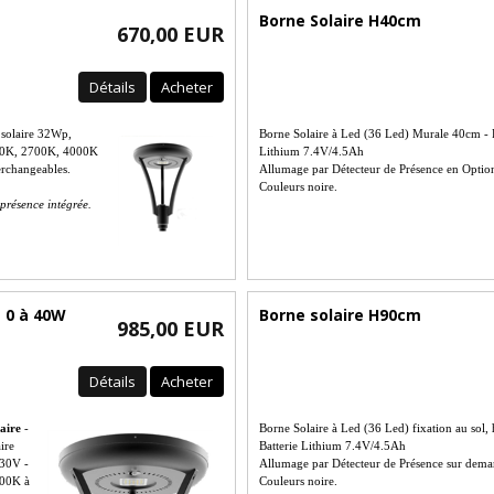
Borne Solaire H40cm
670,00 EUR
Détails
Acheter
solaire 32Wp,
Borne Solaire à Led (36 Led) Murale 40cm - P
300K, 2700K, 4000K
Lithium 7.4V/4.5Ah
erchangeables.
Allumage par Détecteur de Présence en Optio
Couleurs noire.
présence intégrée.
e 0 à 40W
Borne solaire H90cm
985,00 EUR
Détails
Acheter
laire
-
Borne Solaire à Led (36 Led) fixation au sol,
ire
Batterie Lithium 7.4V/4.5Ah
230V -
Allumage par Détecteur de Présence sur dem
000K à
Couleurs noire.