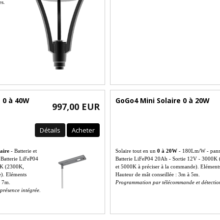
es.
e 0 à 40W
GoGo4 Mini Solaire 0 à 20W
997,00 EUR
Détails
Acheter
laire
- Batterie et
Solaire tout en un
0 à 20W
- 180Lm/W - pann
Batterie LiFeP04
Batterie LiFeP04 20Ah - Sortie 12V - 3000
0K (2300K,
et 5000K à préciser à la commande). Eléments
). Eléments
Hauteur de mât conseillée : 3m à 5m.
à 7m.
Programmation par télécommande et détection
présence intégrée.