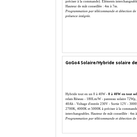
préciser à la commande). Eléments interchangeabl
Hauteur de mât conseillée : 4m à 7m.
Programmation par télécommande et détection de
présence intégrée.
GoGo4 Solaire/Hybride solaire d
Hybride tout en un 0 à 40W
- 0 à 40W en tout so
relais Réseau - 180Lm/W - panneau solaire 72Wp, 
40Ah - Voltage d'entrée 230V - Sortie 12V - 300
2700K, 4000K et 5000K à préciser à la commande
interchangeables. Hauteur de mât conseillée : 4m 
Programmation par télécommande et détection de 