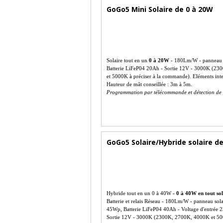
GoGo5 Mini Solaire de 0 à 20W
Solaire tout en un
0 à 20W
- 180Lm/W - panneau 
Batterie LiFeP04 20Ah - Sortie 12V - 3000K (2
et 5000K à préciser à la commande). Eléments int
Hauteur de mât conseillée : 3m à 5m.
Programmation par télécommande et détection de 
GoGo5 Solaire/Hybride solaire d
Hybride tout en un 0 à 40W
- 0 à 40W en tout so
Batterie et relais Réseau - 180Lm/W - panneau sola
45Wp, Batterie LiFeP04 40Ah - Voltage d'entrée 
Sortie 12V - 3000K (2300K, 2700K, 4000K et 5