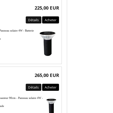
225,00 EUR
Détails
Acheter
anneau solaire 4W - Batterie
n
265,00 EUR
Détails
Acheter
 hauteur 90cm - Panneau solaire 4W -
ande