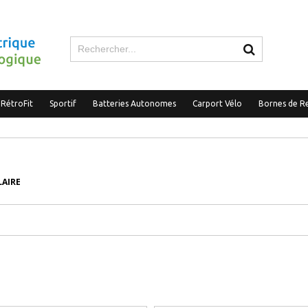
 RétroFit
Sportif
Batteries Autonomes
Carport Vélo
Bornes de R
LAIRE